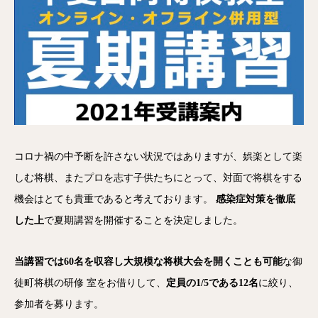
コロナ禍の中予断を許さない状況ではありますが、娯楽として楽
しむ将棋、またプロを志す子供たちにとって、対面で将棋をする
機会はとても貴重であると考えております。
感染症対策を徹底
した上
で夏期講習を開催することを決定しました。
当講習では60名を収容し大規模な将棋大会を開くことも可能
な御
徒町将棋の研修 室をお借りして、
定員の1/5である12名
に絞り、
参加者を募ります。