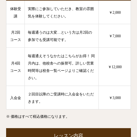
体験受
実際にご参加していただき、教室の雰囲
￥2,000
講
気を体験してください。
月2回
毎週通うのは大変…という方は月2回の
￥7,000
コース
参加でも受講可能です。
毎週通えそうなかたはこちらがお得！ 同
月4回
月内は、他校舎への振替可。詳しい営業
￥12,000
コース
時間等は校舎一覧ページよりご確認くだ
さい。
２回目以降のご受講時に入会金をいただ
入会金
￥3,000
きます。
※ 価格はすべて税込価格になります。
レッスン内容