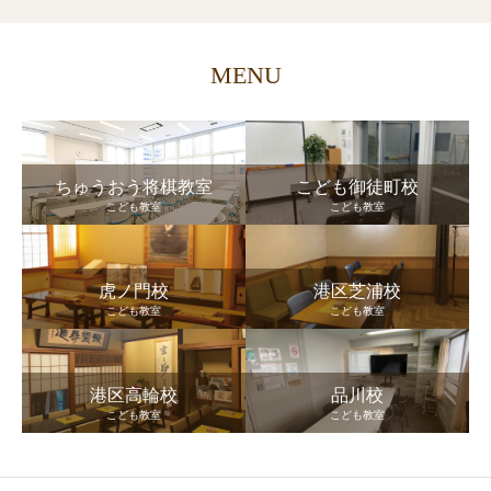
MENU
ちゅうおう将棋教室
こども御徒町校
こども教室
こども教室
虎ノ門校
港区芝浦校
こども教室
こども教室
港区高輪校
品川校
こども教室
こども教室