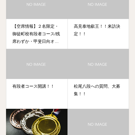
【空席情報】２名限定・
高見泰地叡王！！来訪決
御徒町校有段者コース/残
定！！
席わずか・甲斐日向オン
ライン個人レッスン メ
ンバー募集中！！
有段者コース開講！！
松尾八段への質問、大募
集！！