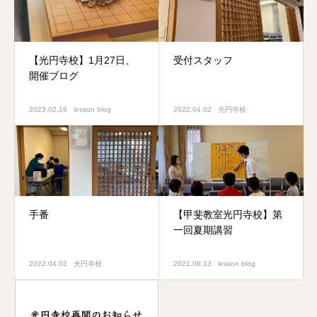
【光円寺校】1月27日、
受付スタッフ
開催ブログ
2023.02.16
lesson blog
2022.04.02
光円寺校
手番
【甲斐教室光円寺校】第
一回夏期講習
2022.04.02
光円寺校
2021.08.13
lesson blog