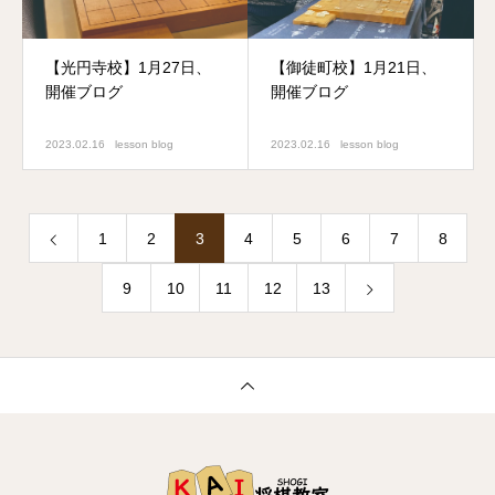
【光円寺校】1月27日、
【御徒町校】1月21日、
開催ブログ
開催ブログ
2023.02.16
lesson blog
2023.02.16
lesson blog
1
2
3
4
5
6
7
8
9
10
11
12
13