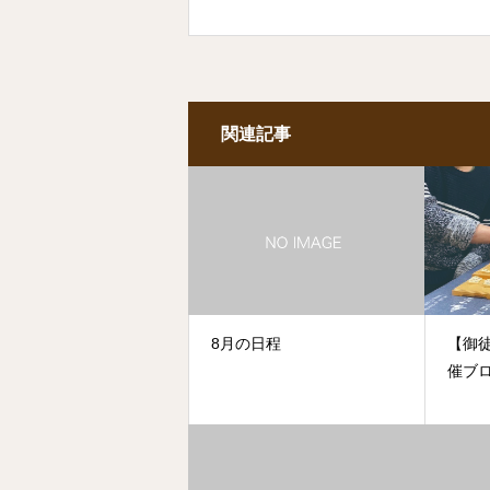
関連記事
8月の日程
【御徒
催ブ